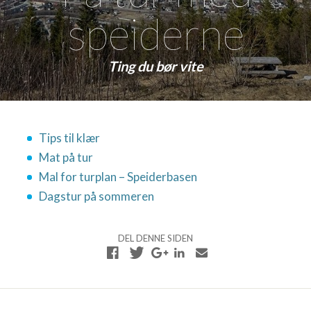
speiderne
Ting du bør vite
Tips til klær
Mat på tur
Mal for turplan – Speiderbasen
Dagstur på sommeren
DEL DENNE SIDEN