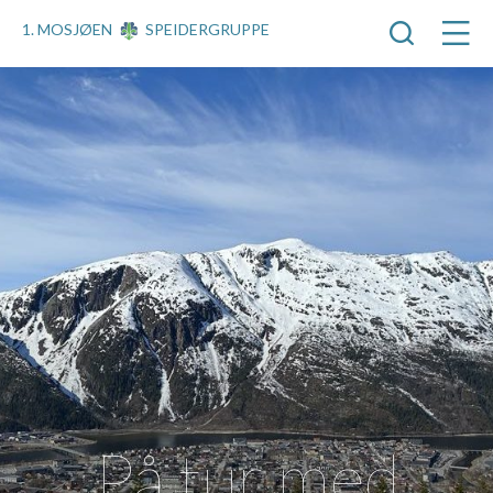
1. MOSJØEN
SPEIDERGRUPPE
På tur med